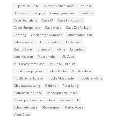
30 jahre ML Case
Alles aus einer Hand
Bar-Case
Bürocase
Camping
Campingausbau
Casebüro
Case Hochglanz
Case ID
Case in Holzoptik
Cases Europalette
Case weiss
Case Zapfanlage
Catering
einzigartige Nummer
Fahrradaubauten
Fahrradaufbau
Fahrradladen
Flightcases
Gastro-Case
Johansson
Küche
Ladenbau
Leuchtkästen
Messemöbel
ML-Case
ML-Eurosystem-Case
ML Case jubiläum
mobile Campingbox
mobile Küche
Mobiles Büro
mobile Schanktheke
mobile Videoregie
modulare Küche
Objektausstattung
Oldtimer
Peter Lang
Plattenspieler-Case
Rednerpult elektrisch
Rednerpult höhenverstellung
RockandChill
Schubladencase
Showtreppe
Theken-Case
Video Case