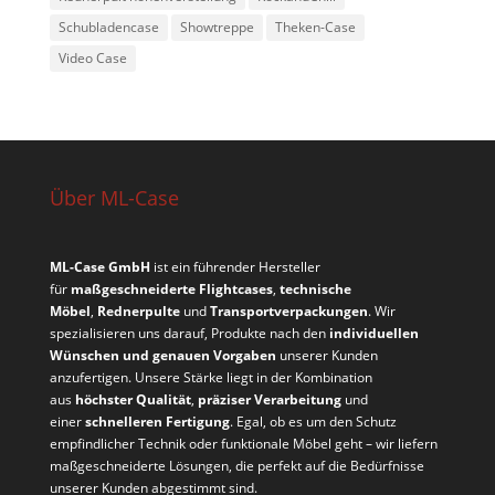
Schubladencase
Showtreppe
Theken-Case
Video Case
Über ML-Case
ML-Case GmbH
ist ein führender Hersteller
für
maßgeschneiderte Flightcases
,
technische
Möbel
,
Rednerpulte
und
Transportverpackungen
. Wir
spezialisieren uns darauf, Produkte nach den
individuellen
Wünschen und genauen Vorgaben
unserer Kunden
anzufertigen. Unsere Stärke liegt in der Kombination
aus
höchster Qualität
,
präziser Verarbeitung
und
einer
schnelleren Fertigung
. Egal, ob es um den Schutz
empfindlicher Technik oder funktionale Möbel geht – wir liefern
maßgeschneiderte Lösungen, die perfekt auf die Bedürfnisse
unserer Kunden abgestimmt sind.