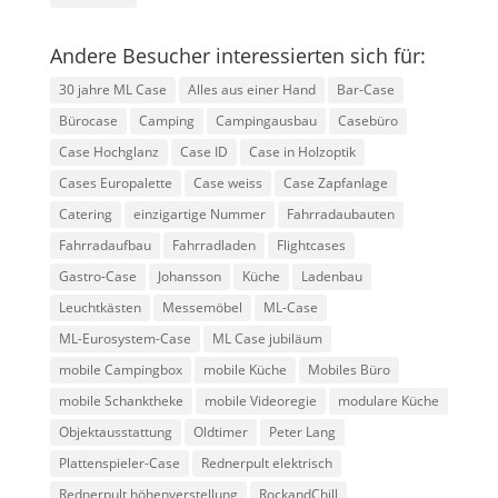
Andere Besucher interessierten sich für:
30 jahre ML Case
Alles aus einer Hand
Bar-Case
Bürocase
Camping
Campingausbau
Casebüro
Case Hochglanz
Case ID
Case in Holzoptik
Cases Europalette
Case weiss
Case Zapfanlage
Catering
einzigartige Nummer
Fahrradaubauten
Fahrradaufbau
Fahrradladen
Flightcases
Gastro-Case
Johansson
Küche
Ladenbau
Leuchtkästen
Messemöbel
ML-Case
ML-Eurosystem-Case
ML Case jubiläum
mobile Campingbox
mobile Küche
Mobiles Büro
mobile Schanktheke
mobile Videoregie
modulare Küche
Objektausstattung
Oldtimer
Peter Lang
Plattenspieler-Case
Rednerpult elektrisch
Rednerpult höhenverstellung
RockandChill