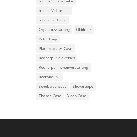
mobile Schanktheke
mobile Videoregie
modulare Küche
Objektausstattung
Oldtimer
Peter Lang
Plattenspieler-Case
Rednerpult elektrisch
Rednerpult höhenverstellung
RockandChill
Schubladencase
Showtreppe
Theken-Case
Video Case