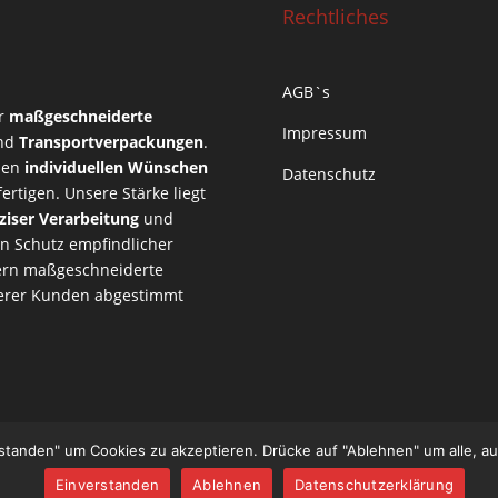
Rechtliches
AGB`s
ür
maßgeschneiderte
Impressum
nd
Transportverpackungen
.
 den
individuellen Wünschen
Datenschutz
rtigen. Unsere Stärke liegt
ziser Verarbeitung
und
en Schutz empfindlicher
efern maßgeschneiderte
nserer Kunden abgestimmt
rstanden" um Cookies zu akzeptieren. Drücke auf "Ablehnen" um alle, a
Einverstanden
Ablehnen
Datenschutzerklärung
Press