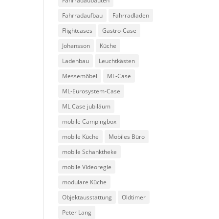
Fahrradaubauten
Fahrradaufbau
Fahrradladen
Flightcases
Gastro-Case
Johansson
Küche
Ladenbau
Leuchtkästen
Messemöbel
ML-Case
ML-Eurosystem-Case
ML Case jubiläum
mobile Campingbox
mobile Küche
Mobiles Büro
mobile Schanktheke
mobile Videoregie
modulare Küche
Objektausstattung
Oldtimer
Peter Lang