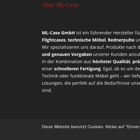
Über ML-Case
ML-Case GmbH
ist ein führender Hersteller f
Flightcases
,
technische Möbel
,
Rednerpulte
u
Wir spezialisieren uns darauf, Produkte nach
und genauen Vorgaben
unserer Kunden anzufe
in der Kombination aus
höchster Qualität
,
prä
einer
schnelleren Fertigung
. Egal, ob es um d
Technik oder funktionale Möbel geht – wir li
Lösungen, die perfekt auf die Bedürfnisse u
sind.
Diese Website benutzt Cookies. Klicke auf "Einve
Designed by
Designers Inn
| Powered by
Word