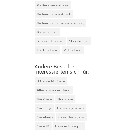
Plattenspieler-Case
Rednerpult elektrisch
Rednerpult höhenverstellung
RockandChill
Schubladencase
Showtreppe
Theken-Case
Video Case
Andere Besucher
interessierten sich für:
30 jahre ML Case
Alles aus einer Hand
Bar-Case
Bürocase
Camping
Campingausbau
Casebüro
Case Hochglanz
Case ID
Case in Holzoptik