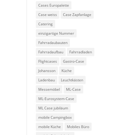
Cases Europalette
Case weiss
Case Zapfanlage
Catering
einzigartige Nummer
Fahrradaubauten
Fahrradaufbau
Fahrradladen
Flightcases
Gastro-Case
Johansson
Küche
Ladenbau
Leuchtkästen
Messemöbel
ML-Case
ML-Eurosystem-Case
ML Case jubiläum
mobile Campingbox
mobile Küche
Mobiles Büro