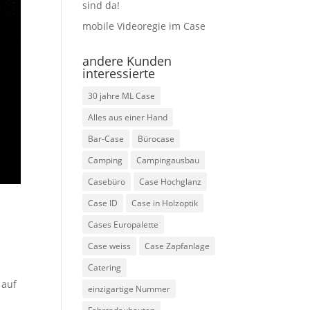
sind da!
mobile Videoregie im Case
andere Kunden
interessierte
30 jahre ML Case
Alles aus einer Hand
Bar-Case
Bürocase
Camping
Campingausbau
Casebüro
Case Hochglanz
Case ID
Case in Holzoptik
Cases Europalette
Case weiss
Case Zapfanlage
Catering
 auf
einzigartige Nummer