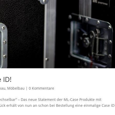
 ID!
bau
,
Möbelbau
|
0 Kommentare
wechselbar“ – Das neue Statement der ML-Case Produkte mit
tück erhält von nun an schon bei Bestellung eine einmalige Case ID