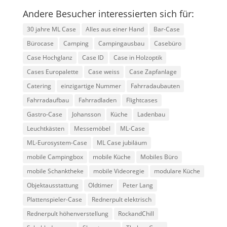
Andere Besucher interessierten sich für:
30 jahre ML Case
Alles aus einer Hand
Bar-Case
Bürocase
Camping
Campingausbau
Casebüro
Case Hochglanz
Case ID
Case in Holzoptik
Cases Europalette
Case weiss
Case Zapfanlage
Catering
einzigartige Nummer
Fahrradaubauten
Fahrradaufbau
Fahrradladen
Flightcases
Gastro-Case
Johansson
Küche
Ladenbau
Leuchtkästen
Messemöbel
ML-Case
ML-Eurosystem-Case
ML Case jubiläum
mobile Campingbox
mobile Küche
Mobiles Büro
mobile Schanktheke
mobile Videoregie
modulare Küche
Objektausstattung
Oldtimer
Peter Lang
Plattenspieler-Case
Rednerpult elektrisch
Rednerpult höhenverstellung
RockandChill