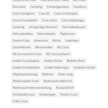
Bürocase
Camping
Campingausbau
Casebüro
Case Hochglanz
Case ID
Case in Holzoptik
Cases Europalette
Case weiss
Case Zapfanlage
Catering
einzigartige Nummer
Fahrradaubauten
Fahrradaufbau
Fahrradladen
Flightcases
Gastro-Case
Johansson
Küche
Ladenbau
Leuchtkästen
Messemöbel
ML-Case
ML-Eurosystem-Case
ML Case jubiläum
mobile Campingbox
mobile Küche
Mobiles Büro
mobile Schanktheke
mobile Videoregie
modulare Küche
Objektausstattung
Oldtimer
Peter Lang
Plattenspieler-Case
Rednerpult elektrisch
Rednerpult höhenverstellung
RockandChill
Schubladencase
Showtreppe
Theken-Case
Video Case