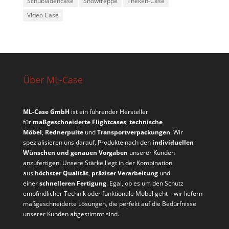
Schubladencase
Showtreppe
Theken-Case
Video Case
Über ML-Case
ML-Case GmbH
ist ein führender Hersteller
für
maßgeschneiderte Flightcases
,
technische
Möbel
,
Rednerpulte
und
Transportverpackungen
. Wir
spezialisieren uns darauf, Produkte nach den
individuellen
Wünschen und genauen Vorgaben
unserer Kunden
anzufertigen. Unsere Stärke liegt in der Kombination
aus
höchster Qualität
,
präziser Verarbeitung
und
einer
schnelleren Fertigung
. Egal, ob es um den Schutz
empfindlicher Technik oder funktionale Möbel geht – wir liefern
maßgeschneiderte Lösungen, die perfekt auf die Bedürfnisse
unserer Kunden abgestimmt sind.