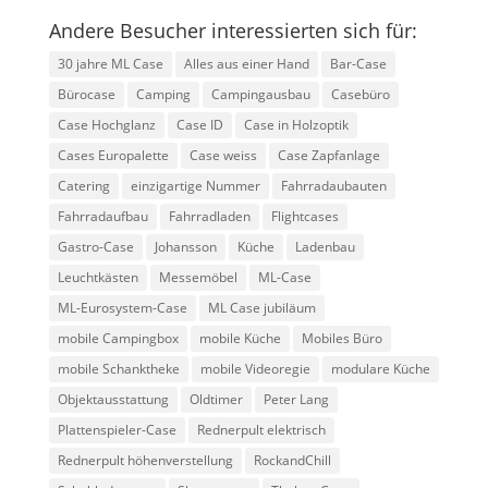
Andere Besucher interessierten sich für:
30 jahre ML Case
Alles aus einer Hand
Bar-Case
Bürocase
Camping
Campingausbau
Casebüro
Case Hochglanz
Case ID
Case in Holzoptik
Cases Europalette
Case weiss
Case Zapfanlage
Catering
einzigartige Nummer
Fahrradaubauten
Fahrradaufbau
Fahrradladen
Flightcases
Gastro-Case
Johansson
Küche
Ladenbau
Leuchtkästen
Messemöbel
ML-Case
ML-Eurosystem-Case
ML Case jubiläum
mobile Campingbox
mobile Küche
Mobiles Büro
mobile Schanktheke
mobile Videoregie
modulare Küche
Objektausstattung
Oldtimer
Peter Lang
Plattenspieler-Case
Rednerpult elektrisch
Rednerpult höhenverstellung
RockandChill