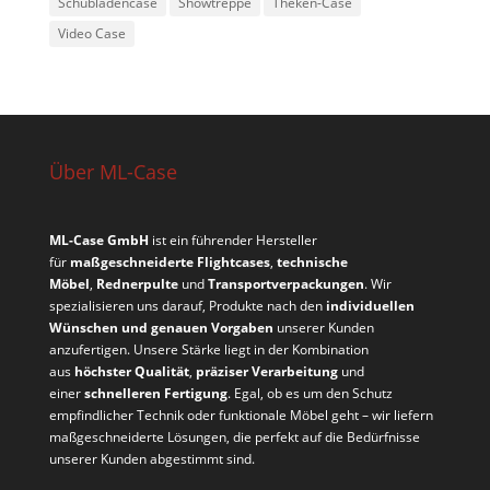
Schubladencase
Showtreppe
Theken-Case
Video Case
Über ML-Case
ML-Case GmbH
ist ein führender Hersteller
für
maßgeschneiderte Flightcases
,
technische
Möbel
,
Rednerpulte
und
Transportverpackungen
. Wir
spezialisieren uns darauf, Produkte nach den
individuellen
Wünschen und genauen Vorgaben
unserer Kunden
anzufertigen. Unsere Stärke liegt in der Kombination
aus
höchster Qualität
,
präziser Verarbeitung
und
einer
schnelleren Fertigung
. Egal, ob es um den Schutz
empfindlicher Technik oder funktionale Möbel geht – wir liefern
maßgeschneiderte Lösungen, die perfekt auf die Bedürfnisse
unserer Kunden abgestimmt sind.