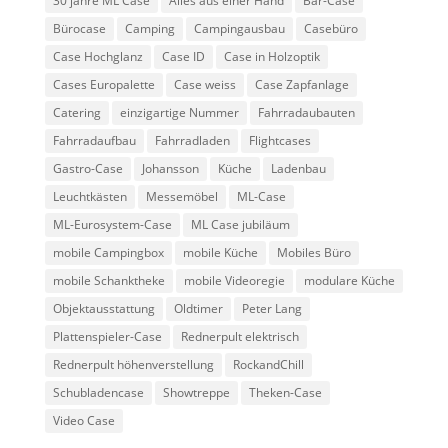
30 jahre ML Case
Alles aus einer Hand
Bar-Case
Bürocase
Camping
Campingausbau
Casebüro
Case Hochglanz
Case ID
Case in Holzoptik
Cases Europalette
Case weiss
Case Zapfanlage
Catering
einzigartige Nummer
Fahrradaubauten
Fahrradaufbau
Fahrradladen
Flightcases
Gastro-Case
Johansson
Küche
Ladenbau
Leuchtkästen
Messemöbel
ML-Case
ML-Eurosystem-Case
ML Case jubiläum
mobile Campingbox
mobile Küche
Mobiles Büro
mobile Schanktheke
mobile Videoregie
modulare Küche
Objektausstattung
Oldtimer
Peter Lang
Plattenspieler-Case
Rednerpult elektrisch
Rednerpult höhenverstellung
RockandChill
Schubladencase
Showtreppe
Theken-Case
Video Case