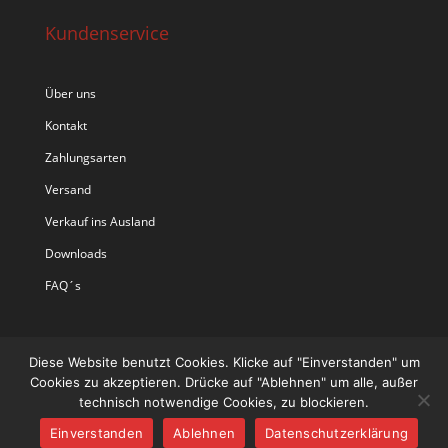
Kundenservice
Über uns
Kontakt
Zahlungsarten
Versand
Verkauf ins Ausland
Downloads
FAQ´s
Diese Website benutzt Cookies. Klicke auf "Einverstanden" um
Cookies zu akzeptieren. Drücke auf "Ablehnen" um alle, außer
technisch notwendige Cookies, zu blockieren.
Einverstanden
Ablehnen
Datenschutzerklärung
Designed by
Designers Inn
| Powered by
WordPress