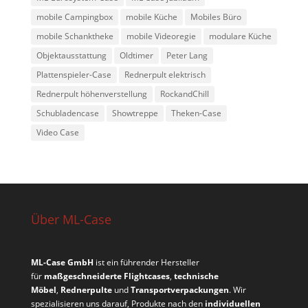
mobile Campingbox
mobile Küche
Mobiles Büro
mobile Schanktheke
mobile Videoregie
modulare Küche
Objektausstattung
Oldtimer
Peter Lang
Plattenspieler-Case
Rednerpult elektrisch
Rednerpult höhenverstellung
RockandChill
Schubladencase
Showtreppe
Theken-Case
Video Case
Über ML-Case
ML-Case GmbH
ist ein führender Hersteller
für
maßgeschneiderte Flightcases
,
technische
Möbel
,
Rednerpulte
und
Transportverpackungen
. Wir
spezialisieren uns darauf, Produkte nach den
individuellen