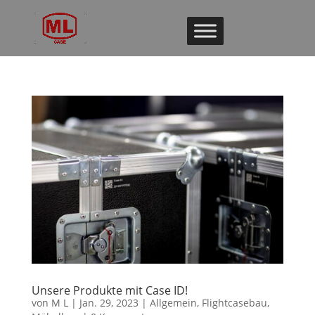
Unsere Produkte mit Case ID!
von
M L
|
Jan. 29, 2023
|
Allgemein
,
Flightcasebau
,