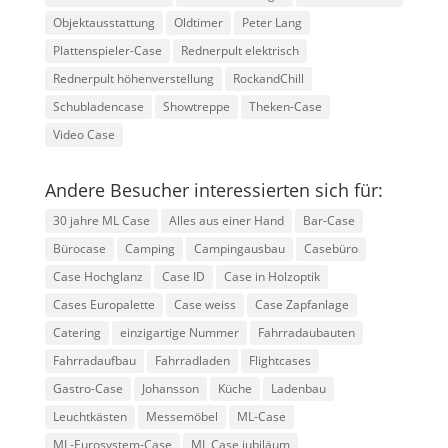
Objektausstattung
Oldtimer
Peter Lang
Plattenspieler-Case
Rednerpult elektrisch
Rednerpult höhenverstellung
RockandChill
Schubladencase
Showtreppe
Theken-Case
Video Case
Andere Besucher interessierten sich für:
30 jahre ML Case
Alles aus einer Hand
Bar-Case
Bürocase
Camping
Campingausbau
Casebüro
Case Hochglanz
Case ID
Case in Holzoptik
Cases Europalette
Case weiss
Case Zapfanlage
Catering
einzigartige Nummer
Fahrradaubauten
Fahrradaufbau
Fahrradladen
Flightcases
Gastro-Case
Johansson
Küche
Ladenbau
Leuchtkästen
Messemöbel
ML-Case
ML-Eurosystem-Case
ML Case jubiläum