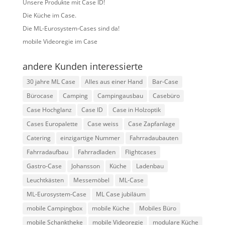
Unsere Produkte mit Case ID!
Die Küche im Case.
Die ML-Eurosystem-Cases sind da!
mobile Videoregie im Case
andere Kunden interessierte
30 jahre ML Case
Alles aus einer Hand
Bar-Case
Bürocase
Camping
Campingausbau
Casebüro
Case Hochglanz
Case ID
Case in Holzoptik
Cases Europalette
Case weiss
Case Zapfanlage
Catering
einzigartige Nummer
Fahrradaubauten
Fahrradaufbau
Fahrradladen
Flightcases
Gastro-Case
Johansson
Küche
Ladenbau
Leuchtkästen
Messemöbel
ML-Case
ML-Eurosystem-Case
ML Case jubiläum
mobile Campingbox
mobile Küche
Mobiles Büro
mobile Schanktheke
mobile Videoregie
modulare Küche