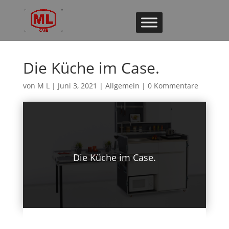
Die Küche im Case.
von
M L
|
Juni 3, 2021
|
Allgemein
|
0 Kommentare
Die Küche im Case.