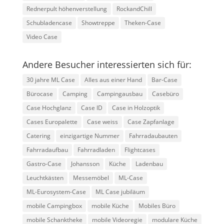
Rednerpult höhenverstellung
RockandChill
Schubladencase
Showtreppe
Theken-Case
Video Case
Andere Besucher interessierten sich für:
30 jahre ML Case
Alles aus einer Hand
Bar-Case
Bürocase
Camping
Campingausbau
Casebüro
Case Hochglanz
Case ID
Case in Holzoptik
Cases Europalette
Case weiss
Case Zapfanlage
Catering
einzigartige Nummer
Fahrradaubauten
Fahrradaufbau
Fahrradladen
Flightcases
Gastro-Case
Johansson
Küche
Ladenbau
Leuchtkästen
Messemöbel
ML-Case
ML-Eurosystem-Case
ML Case jubiläum
mobile Campingbox
mobile Küche
Mobiles Büro
mobile Schanktheke
mobile Videoregie
modulare Küche