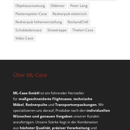
Objektausstattung
Oldtimer
Peter Lang
Plattenspieler-Case
Rednerpult elektrisch
Rednerpult höhenverstellung
RockandChill
Schubladencase
Showtreppe
Theken-Case
Video Case
Über ML-Case
ML-Case GmbH
ist ein führender Hersteller
für
maßgeschneiderte Flightcases
,
technische
Möbel
,
Rednerpulte
und
Transportverpackungen
. Wir
spezialisieren uns darauf, Produkte nach den
individuellen
Wünschen und genauen Vorgaben
unserer Kunden
anzufertigen. Unsere Stärke liegt in der Kombination
aus
höchster Qualität
,
präziser Verarbeitung
und