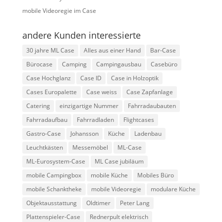
mobile Videoregie im Case
andere Kunden interessierte
30 jahre ML Case
Alles aus einer Hand
Bar-Case
Bürocase
Camping
Campingausbau
Casebüro
Case Hochglanz
Case ID
Case in Holzoptik
Cases Europalette
Case weiss
Case Zapfanlage
Catering
einzigartige Nummer
Fahrradaubauten
Fahrradaufbau
Fahrradladen
Flightcases
Gastro-Case
Johansson
Küche
Ladenbau
Leuchtkästen
Messemöbel
ML-Case
ML-Eurosystem-Case
ML Case jubiläum
mobile Campingbox
mobile Küche
Mobiles Büro
mobile Schanktheke
mobile Videoregie
modulare Küche
Objektausstattung
Oldtimer
Peter Lang
Plattenspieler-Case
Rednerpult elektrisch