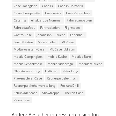
Case Hochglanz
Case ID
Case in Holzoptik
Cases Europalette
Case weiss
Case Zapfanlage
Catering
einzigartige Nummer
Fahrradaubauten
Fahrradaufbau
Fahrradladen
Flightcases
Gastro-Case
Johansson
Küche
Ladenbau
Leuchtkästen
Messemöbel
ML-Case
ML-Eurosystem-Case
ML Case jubiläum
mobile Campingbox
mobile Küche
Mobiles Büro
mobile Schanktheke
mobile Videoregie
modulare Küche
Objektausstattung
Oldtimer
Peter Lang
Plattenspieler-Case
Rednerpult elektrisch
Rednerpult höhenverstellung
RockandChill
Schubladencase
Showtreppe
Theken-Case
Video Case
Andere Besucher interessierten sich für: