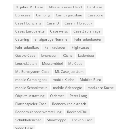
30 jahre ML Case
Alles aus einer Hand
Bar-Case
Bürocase
Camping
Campingausbau
Casebüro
Case Hochglanz
Case ID
Case in Holzoptik
Cases Europalette
Case weiss
Case Zapfanlage
Catering
einzigartige Nummer
Fahrradaubauten
Fahrradaufbau
Fahrradladen
Flightcases
Gastro-Case
Johansson
Küche
Ladenbau
Leuchtkästen
Messemöbel
ML-Case
ML-Eurosystem-Case
ML Case jubiläum
mobile Campingbox
mobile Küche
Mobiles Büro
mobile Schanktheke
mobile Videoregie
modulare Küche
Objektausstattung
Oldtimer
Peter Lang
Plattenspieler-Case
Rednerpult elektrisch
Rednerpult höhenverstellung
RockandChill
Schubladencase
Showtreppe
Theken-Case
Video Case