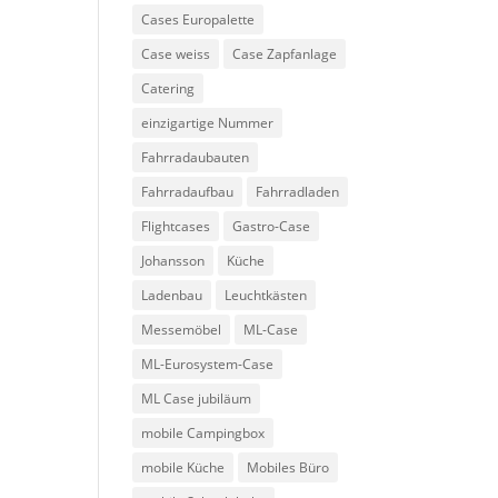
Cases Europalette
Case weiss
Case Zapfanlage
Catering
einzigartige Nummer
Fahrradaubauten
Fahrradaufbau
Fahrradladen
Flightcases
Gastro-Case
Johansson
Küche
Ladenbau
Leuchtkästen
Messemöbel
ML-Case
ML-Eurosystem-Case
ML Case jubiläum
mobile Campingbox
mobile Küche
Mobiles Büro