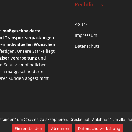
Rechtliches
AGB`s
ür
maßgeschneiderte
Impressum
nd
Transportverpackungen
.
 den
individuellen Wünschen
Datenschutz
rtigen. Unsere Stärke liegt
ziser Verarbeitung
und
en Schutz empfindlicher
efern maßgeschneiderte
nserer Kunden abgestimmt
rstanden" um Cookies zu akzeptieren. Drücke auf "Ablehnen" um alle, a
Einverstanden
Ablehnen
Datenschutzerklärung
Press