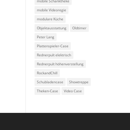
mobile Schanktheke
mobile Videoregie
modulare Küche
Objektausstattung
Oldtimer
Peter Lang
Plattenspieler-Case
Rednerpult elektrisch
Rednerpult höhenverstellung
RockandChill
Schubladencase
Showtreppe
Theken-Case
Video Case