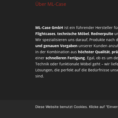
Über ML-Case
ML-Case GmbH
ist ein führender Hersteller f
Flightcases
,
technische Möbel
,
Rednerpulte
u
Wir spezialisieren uns darauf, Produkte nach
und genauen Vorgaben
unserer Kunden anzufe
in der Kombination aus
höchster Qualität
,
prä
einer
schnelleren Fertigung
. Egal, ob es um d
Technik oder funktionale Möbel geht – wir li
Lösungen, die perfekt auf die Bedürfnisse u
sind.
Diese Website benutzt Cookies. Klicke auf "Einve
Designed by
Designers Inn
| Powered by
Word