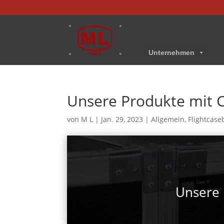
Unternehmen
Unsere Produkte mit C
von
M L
|
Jan. 29, 2023
|
Allgemein
,
Flightcase
Unsere 