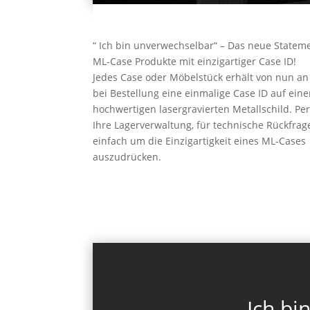
“ Ich bin unverwechselbar“ – Das neue Statem
ML-Case Produkte mit einzigartiger Case ID!
Jedes Case oder Möbelstück erhält von nun an
bei Bestellung eine einmalige Case ID auf ein
hochwertigen lasergravierten Metallschild. Per
Ihre Lagerverwaltung, für technische Rückfrag
einfach um die Einzigartigkeit eines ML-Cases
auszudrücken.
Ich bi