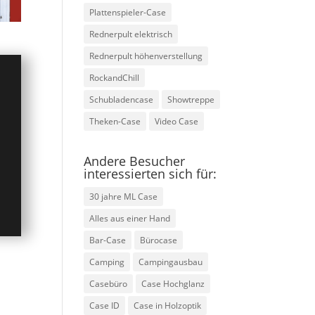
Plattenspieler-Case
Rednerpult elektrisch
Rednerpult höhenverstellung
RockandChill
Schubladencase
Showtreppe
Theken-Case
Video Case
Andere Besucher
interessierten sich für:
30 jahre ML Case
Alles aus einer Hand
Bar-Case
Bürocase
Camping
Campingausbau
Casebüro
Case Hochglanz
Case ID
Case in Holzoptik