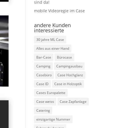
sind da!
mobile Videoregie im Case
andere Kunden
interessierte
30 jahre ML Case
Alles aus einer Hand
Bar-Case
Bürocase
Camping
Campingausbau
Casebüro
Case Hochglanz
Case ID
Case in Holzoptik
Cases Europalette
Case weiss
Case Zapfanlage
Catering
einzigartige Nummer