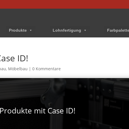
Produkte
Lohnfertigung
Farbpalett
ase ID!
bau
,
Möbelbau
|
0 Kommentare
Produkte mit Case ID!