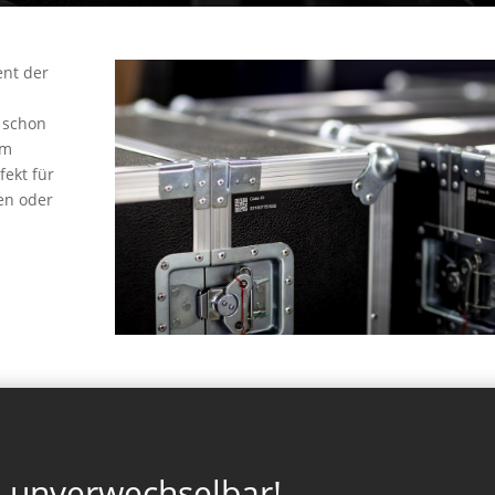
ent der
 schon
em
fekt für
en oder
n unverwechselbar!