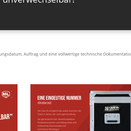
igungsdatum, Auftrag und eine vollwertige technische Dokumentati