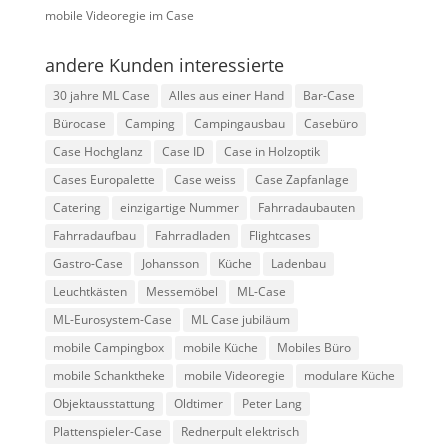
mobile Videoregie im Case
andere Kunden interessierte
30 jahre ML Case
Alles aus einer Hand
Bar-Case
Bürocase
Camping
Campingausbau
Casebüro
Case Hochglanz
Case ID
Case in Holzoptik
Cases Europalette
Case weiss
Case Zapfanlage
Catering
einzigartige Nummer
Fahrradaubauten
Fahrradaufbau
Fahrradladen
Flightcases
Gastro-Case
Johansson
Küche
Ladenbau
Leuchtkästen
Messemöbel
ML-Case
ML-Eurosystem-Case
ML Case jubiläum
mobile Campingbox
mobile Küche
Mobiles Büro
mobile Schanktheke
mobile Videoregie
modulare Küche
Objektausstattung
Oldtimer
Peter Lang
Plattenspieler-Case
Rednerpult elektrisch