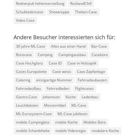
Rednerpult höhenverstellung
RockandChill
Schubladencase
Showtreppe
Theken-Case
Video Case
Andere Besucher interessierten sich für:
30 jahre ML Case
Alles aus einer Hand
Bar-Case
Bürocase
Camping
Campingausbau
Casebüro
Case Hochglanz
Case ID
Case in Holzoptik
Cases Europalette
Case weiss
Case Zapfanlage
Catering
einzigartige Nummer
Fahrradaubauten
Fahrradaufbau
Fahrradladen
Flightcases
Gastro-Case
Johansson
Küche
Ladenbau
Leuchtkästen
Messemöbel
ML-Case
ML-Eurosystem-Case
ML Case jubiläum
mobile Campingbox
mobile Küche
Mobiles Büro
mobile Schanktheke
mobile Videoregie
modulare Küche