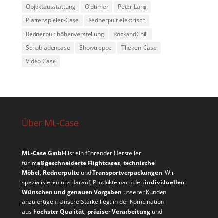
Objektausstattung
Oldtimer
Peter Lang
Plattenspieler-Case
Rednerpult elektrisch
Rednerpult höhenverstellung
RockandChill
Schubladencase
Showtreppe
Theken-Case
Video Case
Über ML-Case
ML-Case GmbH
ist ein führender Hersteller
für
maßgeschneiderte Flightcases
,
technische
Möbel
,
Rednerpulte
und
Transportverpackungen
. Wir
spezialisieren uns darauf, Produkte nach den
individuellen
Wünschen und genauen Vorgaben
unserer Kunden
anzufertigen. Unsere Stärke liegt in der Kombination
aus
höchster Qualität
,
präziser Verarbeitung
und