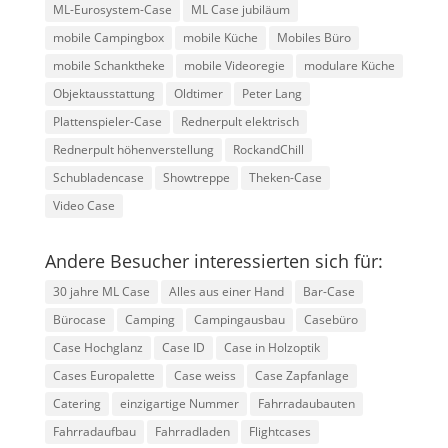
ML-Eurosystem-Case
ML Case jubiläum
mobile Campingbox
mobile Küche
Mobiles Büro
mobile Schanktheke
mobile Videoregie
modulare Küche
Objektausstattung
Oldtimer
Peter Lang
Plattenspieler-Case
Rednerpult elektrisch
Rednerpult höhenverstellung
RockandChill
Schubladencase
Showtreppe
Theken-Case
Video Case
Andere Besucher interessierten sich für:
30 jahre ML Case
Alles aus einer Hand
Bar-Case
Bürocase
Camping
Campingausbau
Casebüro
Case Hochglanz
Case ID
Case in Holzoptik
Cases Europalette
Case weiss
Case Zapfanlage
Catering
einzigartige Nummer
Fahrradaubauten
Fahrradaufbau
Fahrradladen
Flightcases