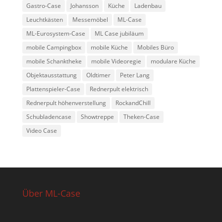
Gastro-Case
Johansson
Küche
Ladenbau
Leuchtkästen
Messemöbel
ML-Case
ML-Eurosystem-Case
ML Case jubiläum
mobile Campingbox
mobile Küche
Mobiles Büro
mobile Schanktheke
mobile Videoregie
modulare Küche
Objektausstattung
Oldtimer
Peter Lang
Plattenspieler-Case
Rednerpult elektrisch
Rednerpult höhenverstellung
RockandChill
Schubladencase
Showtreppe
Theken-Case
Video Case
Über ML-Case