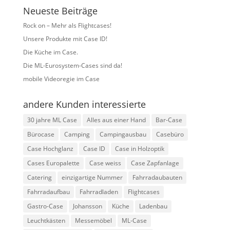
Neueste Beiträge
Rock on – Mehr als Flightcases!
Unsere Produkte mit Case ID!
Die Küche im Case.
Die ML-Eurosystem-Cases sind da!
mobile Videoregie im Case
andere Kunden interessierte
30 jahre ML Case
Alles aus einer Hand
Bar-Case
Bürocase
Camping
Campingausbau
Casebüro
Case Hochglanz
Case ID
Case in Holzoptik
Cases Europalette
Case weiss
Case Zapfanlage
Catering
einzigartige Nummer
Fahrradaubauten
Fahrradaufbau
Fahrradladen
Flightcases
Gastro-Case
Johansson
Küche
Ladenbau
Leuchtkästen
Messemöbel
ML-Case