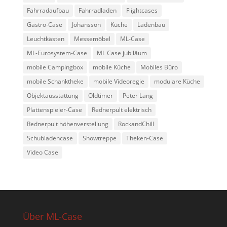
Fahrradaufbau
Fahrradladen
Flightcases
Gastro-Case
Johansson
Küche
Ladenbau
Leuchtkästen
Messemöbel
ML-Case
ML-Eurosystem-Case
ML Case jubiläum
mobile Campingbox
mobile Küche
Mobiles Büro
mobile Schanktheke
mobile Videoregie
modulare Küche
Objektausstattung
Oldtimer
Peter Lang
Plattenspieler-Case
Rednerpult elektrisch
Rednerpult höhenverstellung
RockandChill
Schubladencase
Showtreppe
Theken-Case
Video Case
Über ML-Case