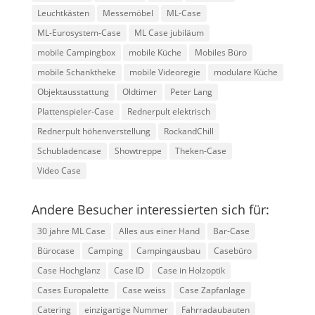
Leuchtkästen
Messemöbel
ML-Case
ML-Eurosystem-Case
ML Case jubiläum
mobile Campingbox
mobile Küche
Mobiles Büro
mobile Schanktheke
mobile Videoregie
modulare Küche
Objektausstattung
Oldtimer
Peter Lang
Plattenspieler-Case
Rednerpult elektrisch
Rednerpult höhenverstellung
RockandChill
Schubladencase
Showtreppe
Theken-Case
Video Case
Andere Besucher interessierten sich für:
30 jahre ML Case
Alles aus einer Hand
Bar-Case
Bürocase
Camping
Campingausbau
Casebüro
Case Hochglanz
Case ID
Case in Holzoptik
Cases Europalette
Case weiss
Case Zapfanlage
Catering
einzigartige Nummer
Fahrradaubauten