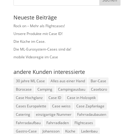
Neueste Beiträge
Rock on – Mehr als Flightcases!
Unsere Produkte mit Case ID!
Die Küche im Case.
Die ML-Eurosystem-Cases sind da!
mobile Videoregie im Case
andere Kunden interessierte
30 jahre ML Case
Alles aus einer Hand
Bar-Case
Bürocase
Camping
Campingausbau
Casebüro
Case Hochglanz
Case ID
Case in Holzoptik
Cases Europalette
Case weiss
Case Zapfanlage
Catering
einzigartige Nummer
Fahrradaubauten
Fahrradaufbau
Fahrradladen
Flightcases
Gastro-Case
Johansson
Küche
Ladenbau