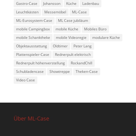
Gastro-Case
Johansson
Küche
Ladenbau
Leuchtkästen
Messemöbel
ML-Case
ML-Eurosystem-Case
ML Case jubiläum
mobile Campingbox
mobile Küche
Mobiles Büro
mobile Schanktheke
mobile Videoregie
modulare Küche
Objektausstattung
Oldtimer
Peter Lang
Plattenspieler-Case
Rednerpult elektrisch
Rednerpult höhenverstellung
RockandChill
Schubladencase
Showtreppe
Theken-Case
Video Case
Über ML-Case