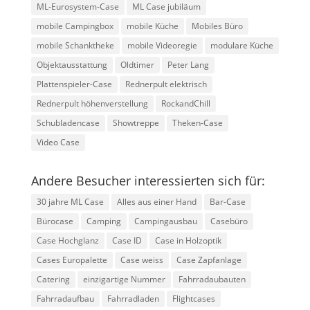
ML-Eurosystem-Case
ML Case jubiläum
mobile Campingbox
mobile Küche
Mobiles Büro
mobile Schanktheke
mobile Videoregie
modulare Küche
Objektausstattung
Oldtimer
Peter Lang
Plattenspieler-Case
Rednerpult elektrisch
Rednerpult höhenverstellung
RockandChill
Schubladencase
Showtreppe
Theken-Case
Video Case
Andere Besucher interessierten sich für:
30 jahre ML Case
Alles aus einer Hand
Bar-Case
Bürocase
Camping
Campingausbau
Casebüro
Case Hochglanz
Case ID
Case in Holzoptik
Cases Europalette
Case weiss
Case Zapfanlage
Catering
einzigartige Nummer
Fahrradaubauten
Fahrradaufbau
Fahrradladen
Flightcases