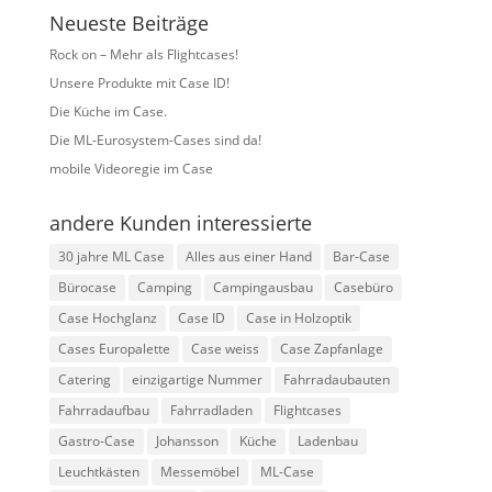
Neueste Beiträge
Rock on – Mehr als Flightcases!
Unsere Produkte mit Case ID!
Die Küche im Case.
Die ML-Eurosystem-Cases sind da!
mobile Videoregie im Case
andere Kunden interessierte
30 jahre ML Case
Alles aus einer Hand
Bar-Case
Bürocase
Camping
Campingausbau
Casebüro
Case Hochglanz
Case ID
Case in Holzoptik
Cases Europalette
Case weiss
Case Zapfanlage
Catering
einzigartige Nummer
Fahrradaubauten
Fahrradaufbau
Fahrradladen
Flightcases
Gastro-Case
Johansson
Küche
Ladenbau
Leuchtkästen
Messemöbel
ML-Case