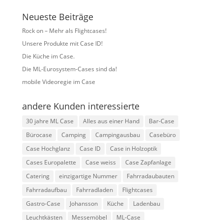
Neueste Beiträge
Rock on – Mehr als Flightcases!
Unsere Produkte mit Case ID!
Die Küche im Case.
Die ML-Eurosystem-Cases sind da!
mobile Videoregie im Case
andere Kunden interessierte
30 jahre ML Case
Alles aus einer Hand
Bar-Case
Bürocase
Camping
Campingausbau
Casebüro
Case Hochglanz
Case ID
Case in Holzoptik
Cases Europalette
Case weiss
Case Zapfanlage
Catering
einzigartige Nummer
Fahrradaubauten
Fahrradaufbau
Fahrradladen
Flightcases
Gastro-Case
Johansson
Küche
Ladenbau
Leuchtkästen
Messemöbel
ML-Case