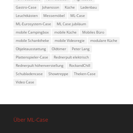
Gastro-Case
Johansson
Küche
Ladenbau
Leuchtkästen
Messemöbel
ML-Case
ML-Eurosystem-Case
ML Case jubiläum
mobile Campingbox
mobile Küche
Mobiles Büro
mobile Schanktheke
mobile Videoregie
modulare Küche
Objektausstattung
Oldtimer
Peter Lang
Plattenspieler-Case
Rednerpult elektrisch
Rednerpult höhenverstellung
RockandChill
Schubladencase
Showtreppe
Theken-Case
Video Case
Über ML-Case