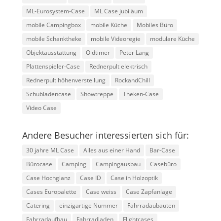
ML-Eurosystem-Case
ML Case jubiläum
mobile Campingbox
mobile Küche
Mobiles Büro
mobile Schanktheke
mobile Videoregie
modulare Küche
Objektausstattung
Oldtimer
Peter Lang
Plattenspieler-Case
Rednerpult elektrisch
Rednerpult höhenverstellung
RockandChill
Schubladencase
Showtreppe
Theken-Case
Video Case
Andere Besucher interessierten sich für:
30 jahre ML Case
Alles aus einer Hand
Bar-Case
Bürocase
Camping
Campingausbau
Casebüro
Case Hochglanz
Case ID
Case in Holzoptik
Cases Europalette
Case weiss
Case Zapfanlage
Catering
einzigartige Nummer
Fahrradaubauten
Fahrradaufbau
Fahrradladen
Flightcases