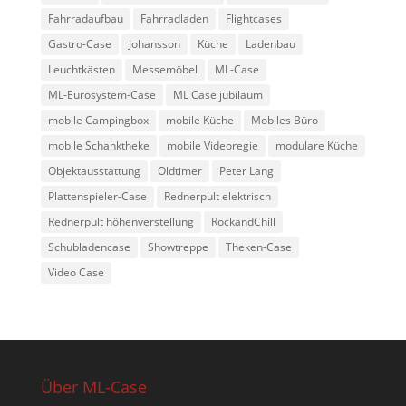
Fahrradaufbau
Fahrradladen
Flightcases
Gastro-Case
Johansson
Küche
Ladenbau
Leuchtkästen
Messemöbel
ML-Case
ML-Eurosystem-Case
ML Case jubiläum
mobile Campingbox
mobile Küche
Mobiles Büro
mobile Schanktheke
mobile Videoregie
modulare Küche
Objektausstattung
Oldtimer
Peter Lang
Plattenspieler-Case
Rednerpult elektrisch
Rednerpult höhenverstellung
RockandChill
Schubladencase
Showtreppe
Theken-Case
Video Case
Über ML-Case