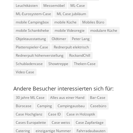
Leuchtkästen
Messemöbel
ML-Case
ML-Eurosystem-Case
ML Case jubiläum
mobile Campingbox
mobile Küche
Mobiles Büro
mobile Schanktheke
mobile Videoregie
modulare Küche
Objektausstattung
Oldtimer
Peter Lang
Plattenspieler-Case
Rednerpult elektrisch
Rednerpult höhenverstellung
RockandChill
Schubladencase
Showtreppe
Theken-Case
Video Case
Andere Besucher interessierten sich für:
30 jahre ML Case
Alles aus einer Hand
Bar-Case
Bürocase
Camping
Campingausbau
Casebüro
Case Hochglanz
Case ID
Case in Holzoptik
Cases Europalette
Case weiss
Case Zapfanlage
Catering
einzigartige Nummer
Fahrradaubauten