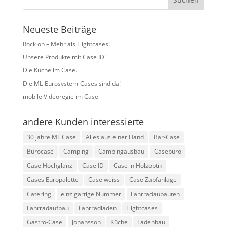
Neueste Beiträge
Rock on – Mehr als Flightcases!
Unsere Produkte mit Case ID!
Die Küche im Case.
Die ML-Eurosystem-Cases sind da!
mobile Videoregie im Case
andere Kunden interessierte
30 jahre ML Case
Alles aus einer Hand
Bar-Case
Bürocase
Camping
Campingausbau
Casebüro
Case Hochglanz
Case ID
Case in Holzoptik
Cases Europalette
Case weiss
Case Zapfanlage
Catering
einzigartige Nummer
Fahrradaubauten
Fahrradaufbau
Fahrradladen
Flightcases
Gastro-Case
Johansson
Küche
Ladenbau