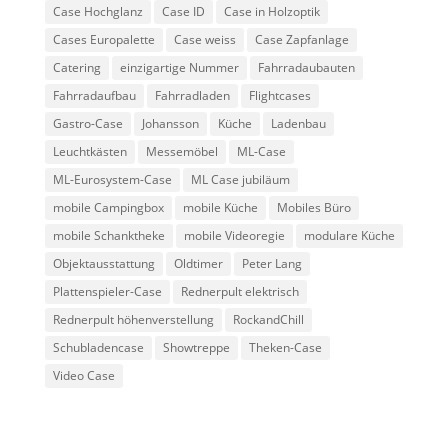
Case Hochglanz
Case ID
Case in Holzoptik
Cases Europalette
Case weiss
Case Zapfanlage
Catering
einzigartige Nummer
Fahrradaubauten
Fahrradaufbau
Fahrradladen
Flightcases
Gastro-Case
Johansson
Küche
Ladenbau
Leuchtkästen
Messemöbel
ML-Case
ML-Eurosystem-Case
ML Case jubiläum
mobile Campingbox
mobile Küche
Mobiles Büro
mobile Schanktheke
mobile Videoregie
modulare Küche
Objektausstattung
Oldtimer
Peter Lang
Plattenspieler-Case
Rednerpult elektrisch
Rednerpult höhenverstellung
RockandChill
Schubladencase
Showtreppe
Theken-Case
Video Case