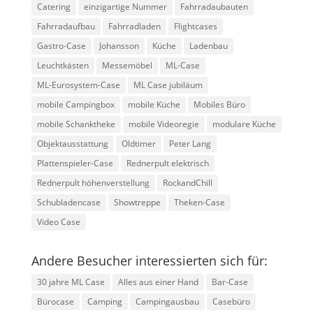
Catering
einzigartige Nummer
Fahrradaubauten
Fahrradaufbau
Fahrradladen
Flightcases
Gastro-Case
Johansson
Küche
Ladenbau
Leuchtkästen
Messemöbel
ML-Case
ML-Eurosystem-Case
ML Case jubiläum
mobile Campingbox
mobile Küche
Mobiles Büro
mobile Schanktheke
mobile Videoregie
modulare Küche
Objektausstattung
Oldtimer
Peter Lang
Plattenspieler-Case
Rednerpult elektrisch
Rednerpult höhenverstellung
RockandChill
Schubladencase
Showtreppe
Theken-Case
Video Case
Andere Besucher interessierten sich für:
30 jahre ML Case
Alles aus einer Hand
Bar-Case
Bürocase
Camping
Campingausbau
Casebüro