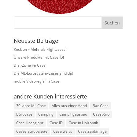
Neueste Beiträge
Rock on – Mehr als Flightcases!
Unsere Produkte mit Case ID!
Die Küche im Case.
Die ML-Eurosystem-Cases sind da!
mobile Videoregie im Case
andere Kunden interessierte
30 jahre ML Case
Alles aus einer Hand
Bar-Case
Bürocase
Camping
Campingausbau
Casebüro
Case Hochglanz
Case ID
Case in Holzoptik
Cases Europalette
Case weiss
Case Zapfanlage